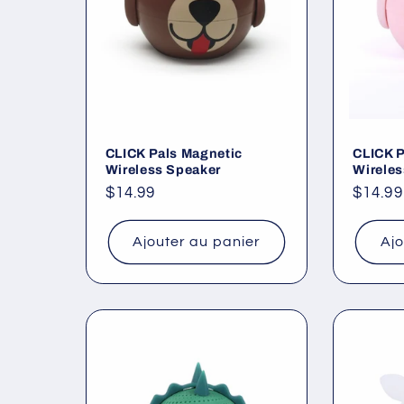
c
t
i
o
CLICK Pals Magnetic
CLICK P
Wireless Speaker
Wireles
Prix
$14.99
Prix
$14.99
n
habituel
habitu
Ajouter au panier
Ajo
: