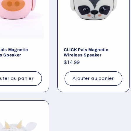
als Magnetic
CLICK Pals Magnetic
s Speaker
Wireless Speaker
Prix
$14.99
el
habituel
uter au panier
Ajouter au panier