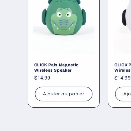
CLICK Pals Magnetic
CLICK P
Wireless Speaker
Wireles
Prix
$14.99
Prix
$14.99
habituel
habitu
Ajouter au panier
Ajo